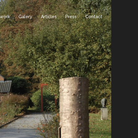
twork
Galery
Articles
Press
Contact